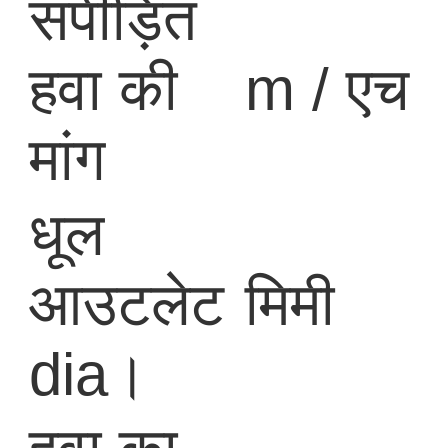
संपीड़ित
हवा की
m / एच
मांग
धूल
आउटलेट
मिमी
dia।