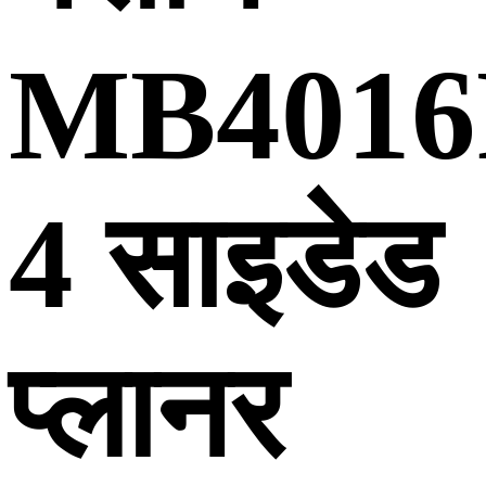
MB4016
4 साइडेड
प्लानर