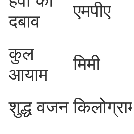
हवा का
एमपीए
दबाव
कुल
मिमी
आयाम
शुद्ध वजन
किलोग्रा