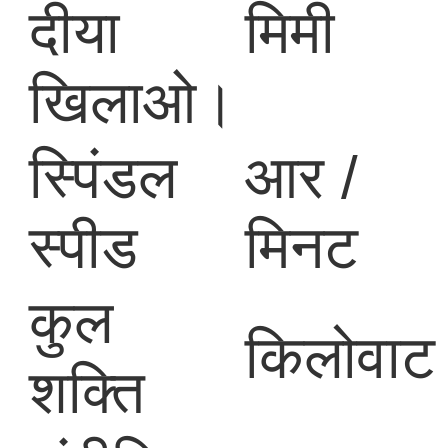
दीया
मिमी
खिलाओ।
स्पिंडल
आर /
स्पीड
मिनट
कुल
किलोवाट
शक्ति