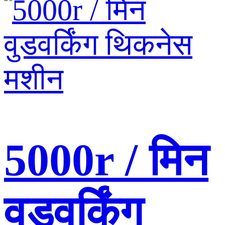
5000r / मिन
वुडवर्किंग