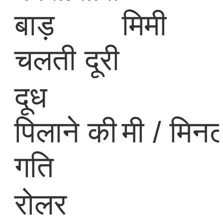
बाड़
मिमी
चलती दूरी
दूध
पिलाने की
मी / मिन
गति
रोलर