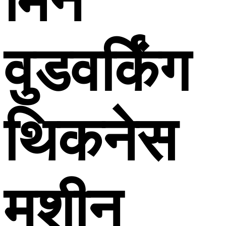
मिन
वुडवर्किंग
थिकनेस
मशीन