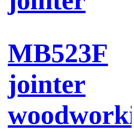
jointer
MB523F
jointer
woodwork