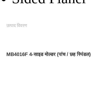
उत्पाद विवरण
MB4016F 4-साइड मोल्डर (पांच / छह स्पिंडल)