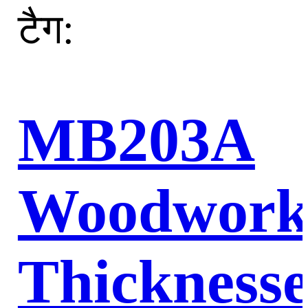
टैग:
MB203A
Woodwork
Thickness