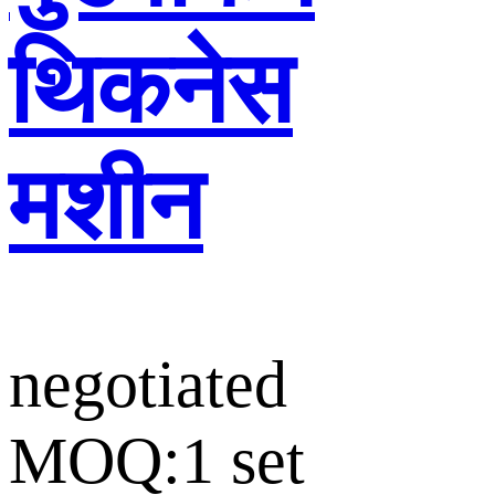
थिकनेस
मशीन
negotiated
MOQ:1 set