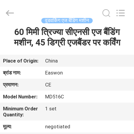
Ruixiang
Import
&
Export
Co.,
वुडवर्किंग एज बैंडिंग मशीन
Ltd..
All
60 मिमी त्रिज्या सीएनसी एज बैंडिंग
घर
Rights
Reserved.
मशीन, 45 डिग्री एजबैंडर पर कर्विंग
उत्पादों
Place of Origin:
China
हमारे
ब्रांड नाम:
Easwon
बारे
प्रमाणन:
CE
में
Model Number:
MD516C
Minimum Order
1 set
कारखाना
Quantity:
भ्रमण
मूल्य:
negotiated