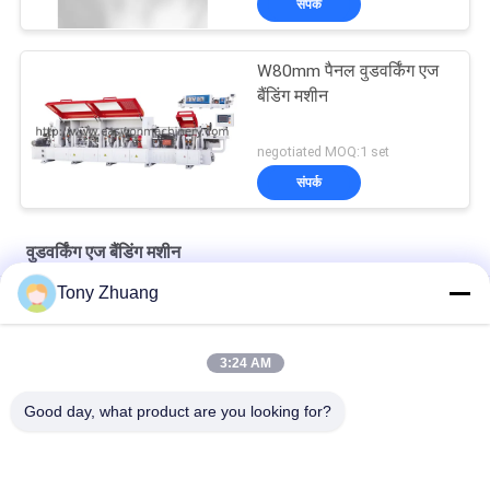
संपर्क
W80mm पैनल वुडवर्किंग एज
बैंडिंग मशीन
negotiated MOQ:1 set
संपर्क
वुडवर्किंग एज बैंडिंग मशीन
Tony Zhuang
6.4 मीटर / मिनट स्वचालित एजबैंडर, BJF115M वुड एज बैंडिंग मशीन
फर्नीचर बनाने के लिए T60mm वुडवर्किंग एज बैंडिंग मशीन W80mm
3:24 AM
H10mm वुडवर्किंग एज बैंडिंग मशीन CE कर्व्ड एज बैंडिंग
Good day, what product are you looking for?
लोकप्रिय श्रेणियां
सभी