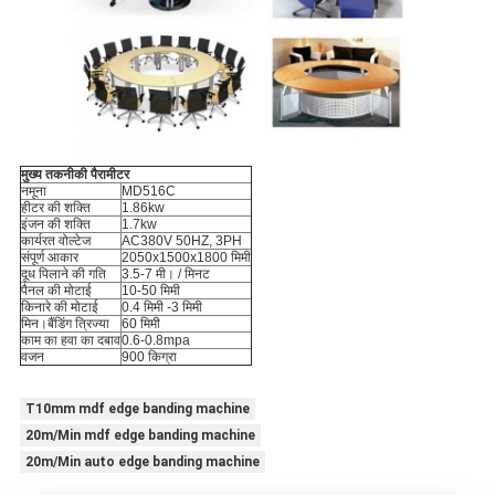
मुख्य तकनीकी पैरामीटर
नमूना
MD516C
हीटर की शक्ति
1.86kw
इंजन की शक्ति
1.7kw
कार्यरत वोल्टेज
AC380V 50HZ, 3PH
संपूर्ण आकार
2050x1500x1800 मिमी
दूध पिलाने की गति
3.5-7 मी। / मिनट
पैनल की मोटाई
10-50 मिमी
किनारे की मोटाई
0.4 मिमी -3 मिमी
मिन।बैंडिंग त्रिज्या
60 मिमी
काम का हवा का दबाव
0.6-0.8mpa
वजन
900 किग्रा
T10mm mdf edge banding machine
20m/Min mdf edge banding machine
20m/Min auto edge banding machine