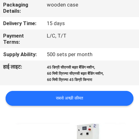
Packaging
wooden case
गुणवत्ता
Details:
नियंत्रण
Delivery Time:
15 days
Payment
L/C, T/T
संपर्क
Terms:
करें
Supply Ability:
500 sets per month
हाई लाइट:
,
समाचार
45 डिग्री सीएनसी बढ़त बैंडिंग मशीन
,
60 मिमी त्रिज्या सीएनसी बढ़त बैंडिंग मशीन
60 मिमी त्रिज्या 45 डिग्री किनारा
एक
उद्धरण
सबसे अच्छी कीमत
की
विनती
करे