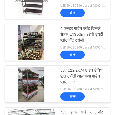
Trolley Cart Four Wheels
USD50-USD200 per set MOQ:100 sets
साइटमैप
For Garden
संपर्क
13
PRIVACY
4 कैस्टर गार्डन प्लांट डिस्प्ले
वुडवर्किंग मोर्टिंग मशीन
शेल्फ, L1350mm हैवी ड्यूटी
POLICY
प्लांट पॉट ट्रॉली
USD50-USD200 per set MOQ:100 sets
संपर्क
53.1x22.2x74.8 इंच डेनिश
17
फूल ट्रॉली आईएसओ गार्डन
प्लांट कार्ट
वुडवर्किंग सैंडिंग मशीन
USD50-USD200 per set MOQ:100 sets
संपर्क
स्टील व्हीकल गार्डन प्लांट पॉट