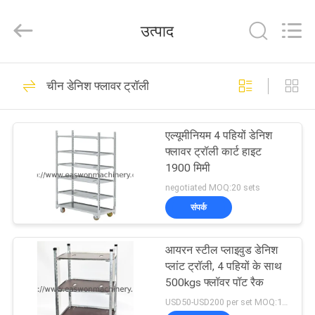
Ruixiang
Import
&
उत्पाद
Export
Co.,
Ltd..
All
घर
Rights
48
Reserved.
चीन डेनिश फ्लावर ट्रॉली
वुडवर्किंग बैंड सॉ मशीन
उत्पादों
एल्यूमीनियम 4 पहियों डेनिश
फ्लावर ट्रॉली कार्ट हाइट
हमारे
1900 मिमी
बारे
negotiated MOQ:20 sets
संपर्क
में
29
आयरन स्टील प्लाइवुड डेनिश
कारखाना
वुडवर्किंग थिकनेस मशीन
प्लांट ट्रॉली, 4 पहियों के साथ
भ्रमण
500kgs फ्लॉवर पॉट रैक
USD50-USD200 per set MOQ:100 sets