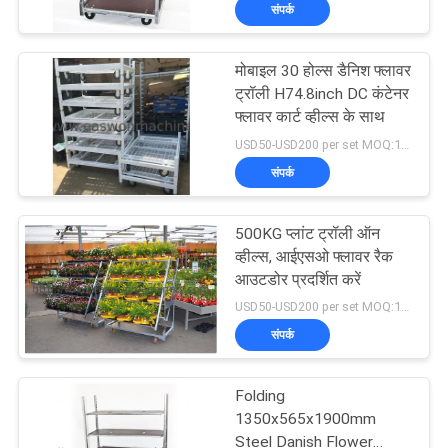
संपर्क
गुणवत्ता
नियंत्रण
मोबाइल 30 होल्स डैनिश फ्लावर
20
ट्रॉली H74.8inch DC कंटेनर
संपर्क
फ्लावर कार्ट व्हील्स के साथ
वुडवर्किंग एज बैंडिंग मशीन
USD50-USD200 per set MOQ:100 sets
करें
संपर्क
समाचार
500KG प्लांट ट्रॉली ऑन
व्हील्स, आईएसओ फ्लावर रैक
एक
आउटडोर प्रदर्शित करें
29
USD50-USD200 per set MOQ:100 sets
उद्धरण
संपर्क
की
वुडवर्किंग मिलिंग मशीन
विनती
Folding
1350x565x1900mm
करे
Steel Danish Flower