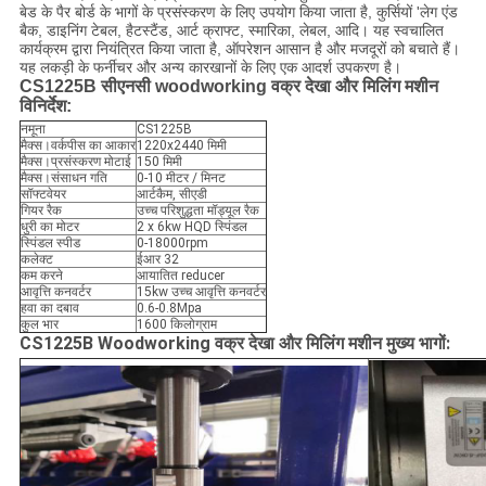
बेड के पैर बोर्ड के भागों के प्रसंस्करण के लिए उपयोग किया जाता है, कुर्सियों 'लेग एंड
बैक, डाइनिंग टेबल, हैटस्टैंड, आर्ट क्राफ्ट, स्मारिका, लेबल, आदि। यह स्वचालित
कार्यक्रम द्वारा नियंत्रित किया जाता है, ऑपरेशन आसान है और मजदूरों को बचाते हैं।
यह लकड़ी के फर्नीचर और अन्य कारखानों के लिए एक आदर्श उपकरण है।
CS1225B सीएनसी woodworking वक्र देखा और मिलिंग मशीन
विनिर्देश:
नमूना
CS1225B
मैक्स।वर्कपीस का आकार
1220x2440 मिमी
मैक्स।प्रसंस्करण मोटाई
150 मिमी
मैक्स।संसाधन गति
0-10 मीटर / मिनट
सॉफ्टवेयर
आर्टकैम, सीएडी
गियर रैक
उच्च परिशुद्धता मॉड्यूल रैक
धुरी का मोटर
2 x 6kw HQD स्पिंडल
स्पिंडल स्पीड
0-18000rpm
कलेक्ट
ईआर 32
कम करने
आयातित reducer
आवृत्ति कनवर्टर
15kw उच्च आवृत्ति कनवर्टर
हवा का दबाव
0.6-0.8Mpa
कुल भार
1600 किलोग्राम
CS1225B Woodworking वक्र देखा और मिलिंग मशीन मुख्य भागों: