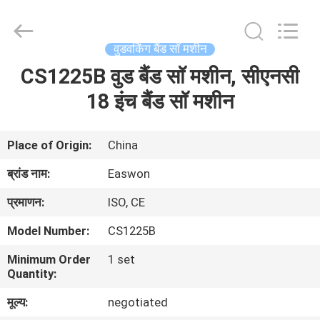
Ruixiang
Import
&
Export
Co.,
वुडवर्किंग बैंड सॉ मशीन
Ltd..
All
CS1225B वुड बैंड सॉ मशीन, सीएनसी
घर
Rights
Reserved.
18 इंच बैंड सॉ मशीन
उत्पादों
Place of Origin:
China
हमारे
ब्रांड नाम:
Easwon
बारे
प्रमाणन:
ISO, CE
में
Model Number:
CS1225B
Minimum Order
1 set
कारखाना
Quantity:
भ्रमण
मूल्य:
negotiated