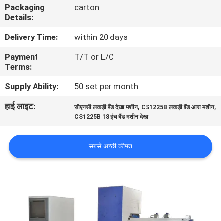
Packaging
carton
गुणवत्ता
Details:
नियंत्रण
Delivery Time:
within 20 days
Payment
T/T or L/C
संपर्क
Terms:
करें
Supply Ability:
50 set per month
हाई लाइट:
,
,
समाचार
सीएनसी लकड़ी बैंड देखा मशीन
CS1225B लकड़ी बैंड आरा मशीन
CS1225B 18 इंच बैंड मशीन देखा
एक
सबसे अच्छी कीमत
उद्धरण
की
विनती
करे