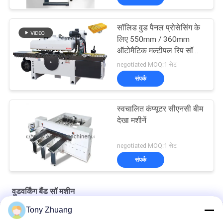
सॉलिड वुड पैनल प्रोसेसिंग के
लिए 550mm / 360mm
ऑटोमैटिक मल्टीपल रिप सॉ
मशीन
negotiated MOQ:1 सेट
संपर्क
स्वचालित कंप्यूटर सीएनसी बीम
देखा मशीनें
negotiated MOQ:1 सेट
संपर्क
वुडवर्किंग बैंड सॉ मशीन
Tony Zhuang
सीई वुडवर्किंग बैंड सॉ मशीन एमजे 243 सी स्लाइडिंग टेबल परिपत्र देखा मशीन