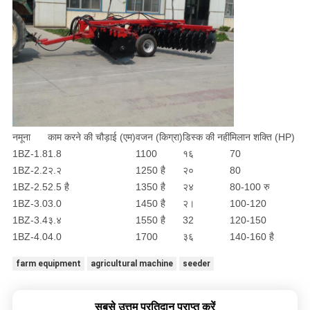
नमूना
काम करने की चौड़ाई (एम)
वजन (किग्रा)
डिस्क की नहीं
मिलान शक्ति (HP)
1BZ-1.8
1.8
1100
१६
70
1BZ-2.2
२.२
1250 है
२०
80
1BZ-2.5
2.5 है
1350 है
२४
80-100 रु
1BZ-3.0
3.0
1450 है
२।
100-120
1BZ-3.4
३.४
1550 है
32
120-150
1BZ-4.0
4.0
1700
३६
140-160 है
farm equipment
agricultural machine
seeder
सबसे उत्तम प्रतिदान प्राप्त करें