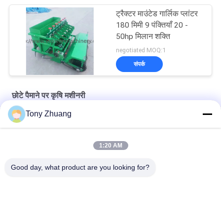
ट्रैक्टर माउंटेड गार्लिक प्लांटर
180 मिमी 9 पंक्तियाँ 20 -
50hp मिलान शक्ति
negotiated MOQ:1
संपर्क
छोटे पैमाने पर कृषि मशीनरी
Tony Zhuang
18hp छोटा स्केल कृषि यंत्र 0.1hm2 / H आलू बोने की मशीन
डिस्क D660 मिमी फ्रंट माउंटेड पावर हैरो, 70hp हैवी ड्यूटी डिस्क हैरो
1:20 AM
W500mm छोटे पैमाने पर कृषि मशीनरी निर्बाध ट्यूबलर पाइप दो फर प्लाव
Good day, what product are you looking for?
लोकप्रिय श्रेणियां
सभी
वुडवर्किंग बैंड सॉ मशीन
वुडवर्किंग थिकनेस मशीन