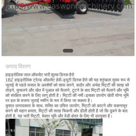
साइटमैप
PRIVACY
POLICY
उत्पाद विवरण
हाइड्रोलिक जाल ऑफसेट भारी शुल्क डिस्क हैरो
1BZ हाइड्रोलिक ट्रेल्ड ऑफ़सेट हेवी-ड्यूटी डिस्क हैरो की यह श्रृंखला मुख्य रूप से
जुताई से पहले फसल के अवशेषों को साफ करने, कठोर और अभेद्य मिट्टी की सतह को
तोड़ने, कुचलने और खेत में पुआल को फैलाने, टूटने के बाद मिट्टी को फैलाने और भूमि
को संरक्षित करने के लिए लागू होती है। मिट्टी की नमी।इसका उपयोग खेती योग्य भूमि
पर हल के बजाय जुताई मशीन के रूप में किया जा सकता है।
कुशल उत्पादकता के साथ, शक्ति का उचित उपयोग, मिट्टी को काटने और चकनाचूर
करने की महान क्षमता, मिट्टी की सतह चिकनी और ढीली होती है जो कि डूबने के बाद
होती है, यह भारी मिट्टी, बेकार भूमि और वेडी क्षेत्र के लिए भी उपयुक्त है।