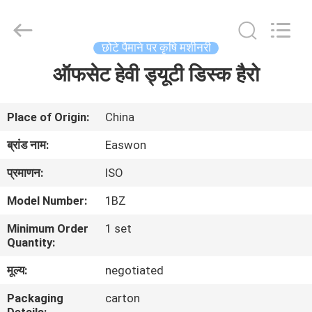
Ruixiang
Import
&
Export
Co.,
छोटे पैमाने पर कृषि मशीनरी
Ltd..
All
ऑफसेट हेवी ड्यूटी डिस्क हैरो
घर
Rights
Reserved.
उत्पादों
Place of Origin:
China
ब्रांड नाम:
Easwon
हमारे
प्रमाणन:
ISO
बारे
Model Number:
1BZ
में
Minimum Order
1 set
Quantity:
कारखाना
मूल्य:
negotiated
भ्रमण
Packaging
carton