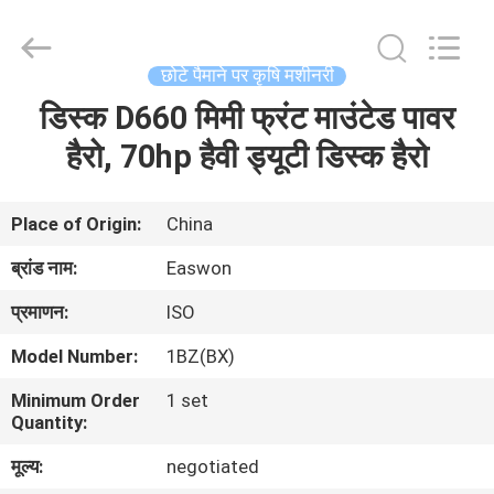
Ruixiang
Import
&
Export
Co.,
छोटे पैमाने पर कृषि मशीनरी
Ltd..
All
डिस्क D660 मिमी फ्रंट माउंटेड पावर
घर
Rights
Reserved.
हैरो, 70hp हैवी ड्यूटी डिस्क हैरो
उत्पादों
Place of Origin:
China
हमारे
ब्रांड नाम:
Easwon
बारे
प्रमाणन:
ISO
में
Model Number:
1BZ(BX)
Minimum Order
1 set
कारखाना
Quantity:
भ्रमण
मूल्य:
negotiated