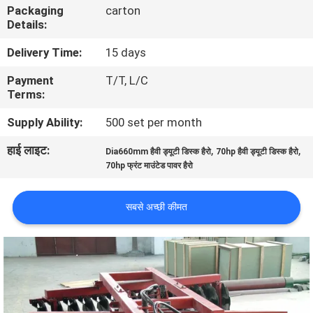
Packaging
carton
गुणवत्ता
Details:
नियंत्रण
Delivery Time:
15 days
Payment
T/T, L/C
संपर्क
Terms:
करें
Supply Ability:
500 set per month
हाई लाइट:
,
,
समाचार
Dia660mm हैवी ड्यूटी डिस्क हैरो
70hp हैवी ड्यूटी डिस्क हैरो
70hp फ्रंट माउंटेड पावर हैरो
एक
सबसे अच्छी कीमत
उद्धरण
की
विनती
करे