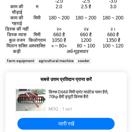
-2.0
-2.5
-3.0
काम की
म
2.0
2.5 है
3.0
चौड़ाई
काम की
मिमी
180 ~ 200
180 ~ 200
180 ~ 200
गहराई
डिस्क की नहीं
२०
२४
२।
डिस्क व्यास
मिमी
660 है
660 है
660 है
कुल वजन
किलोग्राम
1050 है
1200
1350 है
मिलान शक्ति
अश्वशक्ति
० ~ 80०
80 ~ 100
100 ~ 120
कड़ी
अर्ध-घुड़सवार
farm equipment
agricultural machine
seeder
सबसे उत्तम प्रतिदान प्राप्त करें
डिस्क D660 मिमी फ्रंट माउंटेड पावर हैरो,
70hp हैवी ड्यूटी डिस्क हैरो
MOQ：
1 set
जारी रखें