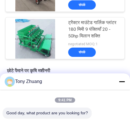
संपर्क
ट्रैक्टर माउंटेड गार्लिक प्लांटर
180 मिमी 9 पंक्तियाँ 20 -
50hp मिलान शक्ति
negotiated MOQ:1
संपर्क
छोटे पैमाने पर कृषि मशीनरी
Tony Zhuang
18hp छोटा स्केल कृषि यंत्र 0.1hm2 / H आलू बोने की मशीन
डिस्क D660 मिमी फ्रंट माउंटेड पावर हैरो, 70hp हैवी ड्यूटी डिस्क हैरो
9:41 PM
W500mm छोटे पैमाने पर कृषि मशीनरी निर्बाध ट्यूबलर पाइप दो फर प्लाव
Good day, what product are you looking for?
लोकप्रिय श्रेणियां
सभी