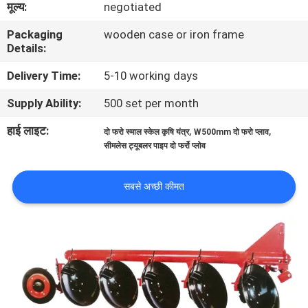
मूल्य:
negotiated
गुणवत्ता
Packaging
wooden case or iron frame
नियंत्रण
Details:
Delivery Time:
5-10 working days
संपर्क
Supply Ability:
500 set per month
करें
हाई लाइट:
,
,
दो फरो स्माल स्केल कृषि यंत्र
W500mm दो फरो प्लाव
सीमलेस ट्यूबलर पाइप दो फर्रो प्लोव
समाचार
सबसे अच्छी कीमत
एक
उद्धरण
की
विनती
करे