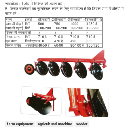
समायोज्य। I और II लिंकेज को अलग करें।
5. डिस्क स्क्रेपर्स यह सुनिश्चित करने के लिए समायोज्य हैं कि डिस्क सभी स्थितियों में
साफ रहे।
नमूना
इकाई
टीएसडीपी -2
टीएसडीपी -3
टीएसडीपी -4
टीएसडीपी -5
काम की चौड़ाई
मिमी
500
750
1000
1250 है
काम की गहराई
मिमी
180-280
180-280
180-280
180-280
डिस्क की संख्या
पीसी
२
३
४
५
डिस्क व्यास
मिमी
710 है
710 है
710 है
710 है
कुल वजन
किलोग्राम
310
470 है
490
560
मिलान शक्ति
अश्वशक्ति
40-50 है
60-80
80-100 रु
100-120
farm equipment
agricultural machine
seeder