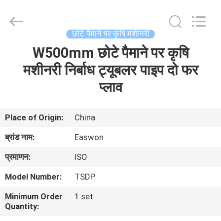
Ruixiang
Import
&
Export
Co.,
छोटे पैमाने पर कृषि मशीनरी
Ltd..
All
W500mm छोटे पैमाने पर कृषि
घर
Rights
Reserved.
मशीनरी निर्बाध ट्यूबलर पाइप दो फर
उत्पादों
प्लाव
हमारे
Place of Origin:
China
बारे
ब्रांड नाम:
Easwon
में
प्रमाणन:
ISO
Model Number:
TSDP
कारखाना
Minimum Order
1 set
भ्रमण
Quantity: