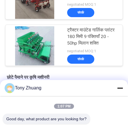
negotiated MOQ:1
संपर्क
ट्रैक्टर माउंटेड गार्लिक प्लांटर
180 मिमी 9 पंक्तियाँ 20 -
50hp मिलान शक्ति
negotiated MOQ:1
संपर्क
छोटे पैमाने पर कृषि मशीनरी
Tony Zhuang
18hp छोटा स्केल कृषि यंत्र 0.1hm2 / H आलू बोने की मशीन
डिस्क D660 मिमी फ्रंट माउंटेड पावर हैरो, 70hp हैवी ड्यूटी डिस्क हैरो
1:07 PM
W500mm छोटे पैमाने पर कृषि मशीनरी निर्बाध ट्यूबलर पाइप दो फर प्लाव
Good day, what product are you looking for?