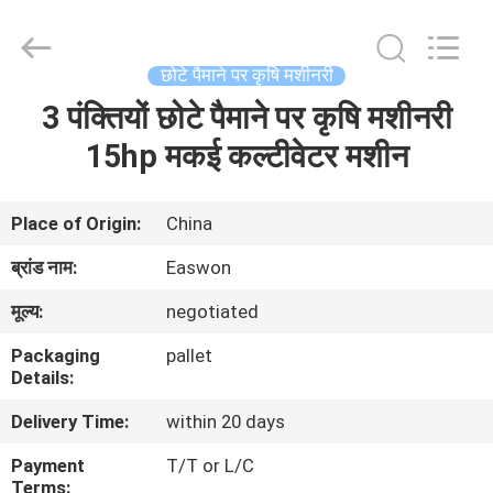
Ruixiang
Import
&
Export
Co.,
छोटे पैमाने पर कृषि मशीनरी
Ltd..
All
3 पंक्तियों छोटे पैमाने पर कृषि मशीनरी
घर
Rights
Reserved.
15hp मकई कल्टीवेटर मशीन
उत्पादों
Place of Origin:
China
हमारे
ब्रांड नाम:
Easwon
बारे
मूल्य:
negotiated
में
Packaging
pallet
Details:
कारखाना
Delivery Time:
within 20 days
भ्रमण
Payment
T/T or L/C
Terms: