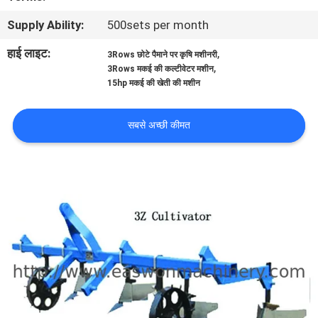
गुणवत्ता
Supply Ability:
500sets per month
नियंत्रण
हाई लाइट:
,
3Rows छोटे पैमाने पर कृषि मशीनरी
,
3Rows मकई की कल्टीवेटर मशीन
संपर्क
15hp मकई की खेती की मशीन
करें
सबसे अच्छी कीमत
समाचार
एक
उद्धरण
की
विनती
करे