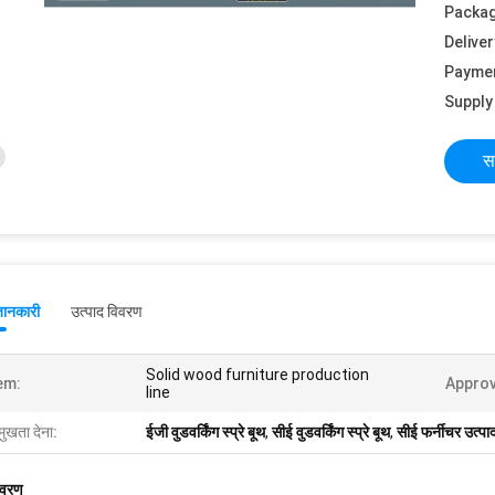
Packag
Deliver
Payme
Supply 
स
जानकारी
उत्पाद विवरण
Solid wood furniture production
em:
Approv
line
मुखता देना:
ईजी वुडवर्किंग स्प्रे बूथ
,
सीई वुडवर्किंग स्प्रे बूथ
,
सीई फर्नीचर उत्प
िवरण