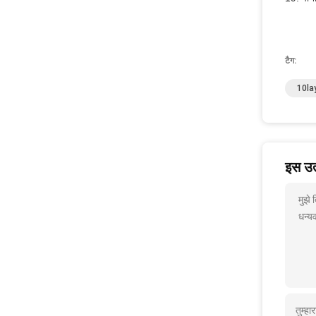
टैग:
10la
इस उत्
मुझे
धन्यव