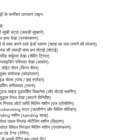
ी के फर्नीचर उत्पादन लाइन
ची:
 सूखी भट्ठा (लकड़ी सुखाने)
ल हाथ देखा (प्रसंस्करण)
 से काम करने वाले डेडो प्लानर (सतह का पता लगाने की योजना)
रफ की लकड़ी काम कर मोटाई (मोटाई)
ीड सर्कुलर देखा (सेविंग ट्रिपर)
स्लाइडिंग परिपत्र देखा (आकार)
 जॉइंट शेपर (फिंगर शेपर)
युक्त संयोजक (कोडांतरण)
ड मोलर (पांच / छह स्प्लेंडर)
वर्किंग संगीतकार (रचना)
वुडल-साइड वुडवर्किंग थिकनेस (और मोटाई प्लानिंग)
शुद्धता पैनल देखा (काटने विनिर्देश)
स्प्लिड ऑटो कॉपी मिलिंग मशीन (एज प्रोसेसिंग)
dworking रूटर (उत्कीर्णन और मिलिंग मोल्डिंग)
nding मशीन (sanding सतह)
वाधर एकल स्प्लिंड मोर्टेजिंग मशीन (छिद्रण)
यक्षेत्र सिंघल स्पिंडल मिलिंग मशीन (प्रसंस्करण)
ल एंड टेनर (टेनिंग)
से धुलाई पेंटिंग बूथ (स्प्रे पेंट)