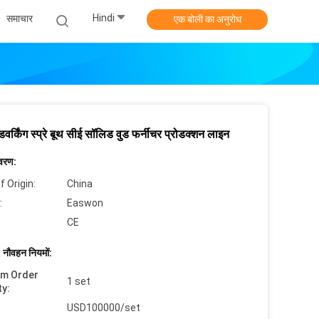
Hindi
समाचार
एक बोली का अनुरोध
डवर्किंग स्प्रे बूथ सीई सॉलिड वुड फर्नीचर प्रोडक्शन लाइन
िवरण:
f Origin:
China
:
Easwon
CE
 नौवहन नियमों:
um Order
1 set
ty:
USD100000/set