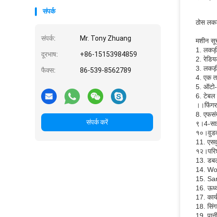
संपर्क
ठोस लकड़
संपर्क:
Mr. Tony Zhuang
मशीन सू
1. लकड़ी
दूरभाष:
+86-15153984859
2. रेडिय
3. लकड़ी
फैक्स:
86-539-8562789
4. एक त
5. ऑटो-फ
6. टेबल 
।।
फिंगर
8. एफ
सं
संपर्क करें
९।
4-साइ
१०।
वुड
11. एस
१२।
परि
13. डबल-
14. Woo
15. Sa
16. ऊर्ध्
17. कार्
18. सिंग
19. पानी 