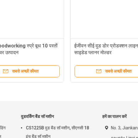
dworking स्प्रे बूथ 10 परतों
ईजीवन सीई वुड डोर प्रोडक्शन लाइ
चर उत्पादन
साइडेड प्लानर मोल्डर
सबसे अच्छी कीमत
सबसे अच्छी कीमत
वुडवर्किंग बैंड सॉ मशीन
हमें का पालन करें
डिंग
CS1225B वुड बैंड सॉ मशीन, सीएनसी 18
No. 3, Jiankan
न
इंच बैंड सॉ मशीन