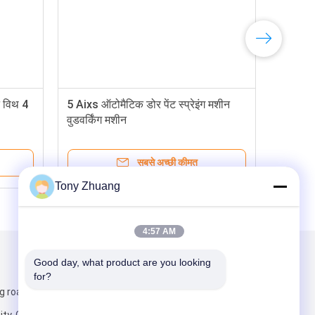
न विथ 4
5 Aixs ऑटोमैटिक डोर पेंट स्प्रेइंग मशीन
वुडवर्किंग मशीन
सबसे अच्छी कीमत
Tony Zhuang
4:57 AM
Good day, what product are you looking 
हमें मेल करें
for?
g road, Yishui