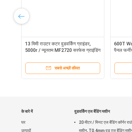
13 मिमी राउटर कटर वुडवर्किंग ग्राइंडर,
600T Woo
5000r / न्यूनतम MF2720 सरफेस ग्राइंडिंग
पैनल फर्नी
मशीन
सबसे अच्छी कीमत
के बारे में
वुडवर्किंग एज बैंडिंग मशीन
घर
20 मीटर / मिनट एज बैंडिंग कॉर्नर राउं
उत्पादों
मशीन, T0.4mm वुड एज बैंडिंग मशी