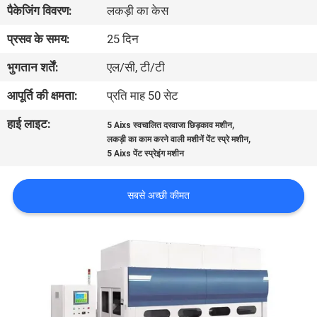
पैकेजिंग विवरण:
लकड़ी का केस
गुणवत्ता
नियंत्रण
प्रसव के समय:
25 दिन
भुगतान शर्तें:
एल/सी, टी/टी
संपर्क
आपूर्ति की क्षमता:
प्रति माह 50 सेट
करें
हाई लाइट:
,
5 Aixs स्वचालित दरवाजा छिड़काव मशीन
,
लकड़ी का काम करने वाली मशीनें पेंट स्प्रे मशीन
समाचार
5 Aixs पेंट स्प्रेइंग मशीन
सबसे अच्छी कीमत
एक
उद्धरण
की
विनती
करे