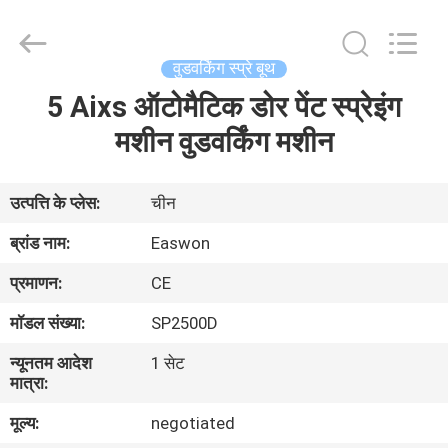
Ruixiang
Import
&
Export
Co.,
वुडवर्किंग स्प्रे बूथ
Ltd..
All
5 Aixs ऑटोमैटिक डोर पेंट स्प्रेइंग
घर
Rights
Reserved.
मशीन वुडवर्किंग मशीन
उत्पादों
उत्पत्ति के प्लेस:
चीन
हमारे
ब्रांड नाम:
Easwon
बारे
प्रमाणन:
CE
में
मॉडल संख्या:
SP2500D
न्यूनतम आदेश
1 सेट
कारखाना
मात्रा:
भ्रमण
मूल्य:
negotiated