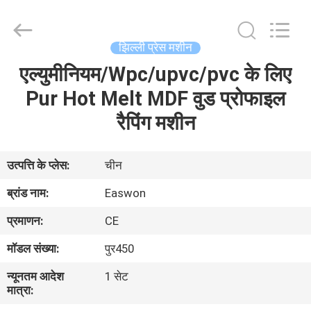
Ruixiang
Import
&
Export
Co.,
झिल्ली प्रेस मशीन
Ltd..
All
एल्युमीनियम/Wpc/upvc/pvc के लिए
घर
Rights
Reserved.
Pur Hot Melt MDF वुड प्रोफाइल
उत्पादों
रैपिंग मशीन
हमारे
उत्पत्ति के प्लेस:
चीन
बारे
ब्रांड नाम:
Easwon
में
प्रमाणन:
CE
मॉडल संख्या:
पुर450
कारखाना
न्यूनतम आदेश
1 सेट
भ्रमण
मात्रा: