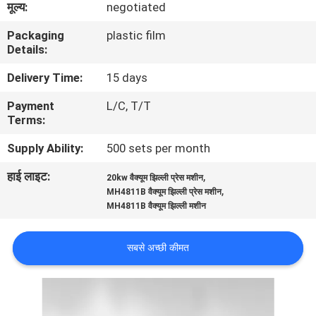
मूल्य:
negotiated
गुणवत्ता
Packaging
plastic film
नियंत्रण
Details:
Delivery Time:
15 days
संपर्क
Payment
L/C, T/T
करें
Terms:
Supply Ability:
500 sets per month
समाचार
हाई लाइट:
,
20kw वैक्यूम झिल्ली प्रेस मशीन
,
MH4811B वैक्यूम झिल्ली प्रेस मशीन
एक
MH4811B वैक्यूम झिल्ली मशीन
उद्धरण
की
सबसे अच्छी कीमत
विनती
करे