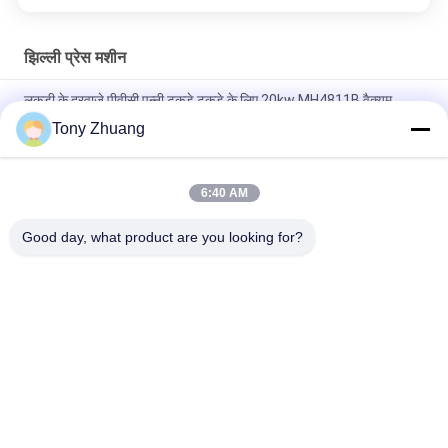
झिल्ली प्रेस मशीन
लकड़ी के दरवाजे पीवीसी पन्नी टुकड़े टुकड़े के लिए 20kw MH4811B वैक्यूम
मेम्ब्रेन प्रेस मशीन
Tony Zhuang
काम T60mm झिल्ली प्रेस मशीन MH4812D1 वैक्यूम टुकड़े टुकड़े में मशीन
6:40 AM
210 डिग्री मेम्ब्रेन प्रेस मशीन L3000mm MDK5531 NC पोस्ट बनाने की
मशीन
Good day, what product are you looking for?
लोकप्रिय श्रेणियां
सभी
वुडवर्किंग बैंड सॉ मशीन
वुडवर्किंग थिकनेस मशीन
वुडवर्किंग एज बैंडिंग मशीन
वुडवर्किंग मिलिंग मशीन