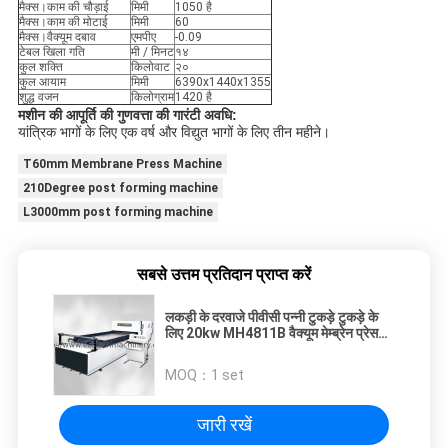
मैक्स।काम की चौड़ाई
मिमी
1050 है
मैक्स।काम की मोटाई
मिमी
60
मैक्स।वैक्यूम दबाव
एमपीए
-0.09
टेबल खिला गति
मी / मिनट
१४
कुल शक्ति
किलोवाट
२०
कुल आयाम
मिमी
6390x1440x1355
शुद्ध वजन
किलोग्राम
1420 है
मशीन की आपूर्ति की गुणवत्ता की गारंटी अवधि:
यांत्रिक भागों के लिए एक वर्ष और विद्युत भागों के लिए तीन महीने।
T60mm Membrane Press Machine
210Degree post forming machine
L3000mm post forming machine
सबसे उत्तम प्रतिदान प्राप्त करें
लकड़ी के दरवाजे पीवीसी पन्नी टुकड़े टुकड़े के
लिए 20kw MH4811B वैक्यूम मेम्ब्रेन प्रेस
मशीन
MOQ：
1 set
जारी रखें