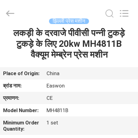
Ruixiang
Import
&
Export
Co.,
झिल्ली प्रेस मशीन
Ltd..
All
लकड़ी के दरवाजे पीवीसी पन्नी टुकड़े
घर
Rights
Reserved.
टुकड़े के लिए 20kw MH4811B
उत्पादों
वैक्यूम मेम्ब्रेन प्रेस मशीन
हमारे
Place of Origin:
China
बारे
ब्रांड नाम:
Easwon
में
प्रमाणन:
CE
Model Number:
MH4811B
कारखाना
Minimum Order
1 set
भ्रमण
Quantity: