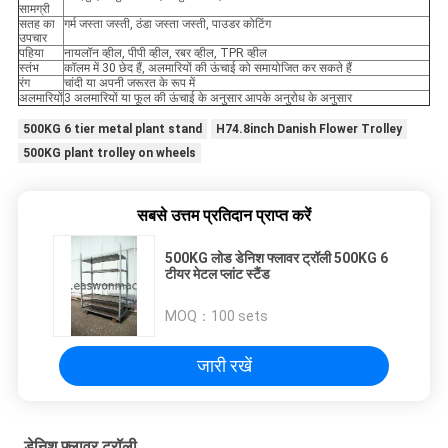
सामग्री
सतह का
गर्म जस्ता जस्ती, ठंडा जस्ता जस्ती, पाउडर कोटिंग
उपचार
पहिया
नायलॉन व्हील, पीपी व्हील, रबर व्हील, TPR व्हील
स्तंभ
कॉलम में 30 छेद हैं, अलमारियों की ऊंचाई को समायोजित कर सकते हैं
रंग
चांदी या अपनी जरूरत के रूप में
अलमारियों
3 अलमारियों या फूल की ऊंचाई के अनुसार आपके अनुरोध के अनुसार
500KG 6 tier metal plant stand
H74.8inch Danish Flower Trolley
500KG plant trolley on wheels
सबसे उत्तम प्रतिदान प्राप्त करें
500KG लोड डेनिश फ्लावर ट्रॉली 500KG 6
टीयर मेटल प्लांट स्टैंड
MOQ：
100 sets
जारी रखें
डेनिश फ्लावर ट्रॉली