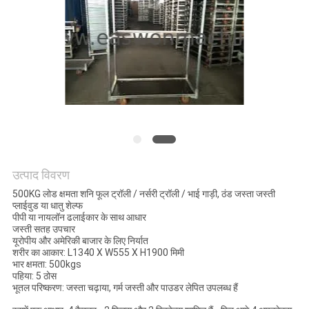
साइटमैप
PRIVACY
POLICY
उत्पाद विवरण
500KG लोड क्षमता शनि फूल ट्रॉली / नर्सरी ट्रॉली / भाई गाड़ी, ठंड जस्ता जस्ती
प्लाईवुड या धातु शेल्फ
पीपी या नायलॉन ढलाईकार के साथ आधार
जस्ती सतह उपचार
यूरोपीय और अमेरिकी बाजार के लिए निर्यात
शरीर का आकार: L1340 X W555 X H1900 मिमी
भार क्षमता: 500kgs
पहिया: 5 ठोस
भूतल परिष्करण: जस्ता चढ़ाया, गर्म जस्ती और पाउडर लेपित उपलब्ध हैं