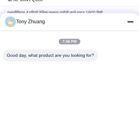
एल्यूमीनियम 4 पहियों डेनिश फ्लावर ट्रॉली कार्ट हाइट 1900 मिमी
Tony Zhuang
आयरन स्टील प्लाइवुड डेनिश प्लांट ट्रॉली, 4 पहियों के साथ 500kgs फ्लॉवर पॉट
रैक
7:46 PM
मोबाइल 30 होल्स डैनिश फ्लावर ट्रॉली H74.8inch DC कंटेनर फ्लावर कार्ट व्हील्स
के साथ
Good day, what product are you looking for?
लोकप्रिय श्रेणियां
सभी
वुडवर्किंग बैंड सॉ मशीन
वुडवर्किंग थिकनेस मशीन
वुडवर्किंग एज बैंडिंग मशीन
वुडवर्किंग मिलिंग मशीन
वुडवर्किंग मोर्टिंग मशीन
वुडवर्किंग सैंडिंग मशीन