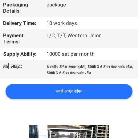
Packaging
package
गुणवत्ता
Details:
नियंत्रण
Delivery Time:
10 work days
Payment
L/C, T/T, Western Union
संपर्क
Terms:
करें
Supply Ability:
10000 set per month
हाई लाइट:
,
,
समाचार
6 स्तरीय डेनिश फ्लावर ट्रॉली
500KG 6 टीयर मेटल प्लांट स्टैंड
500KG 6 टीयर मेटल प्लांट स्टैंड
एक
सबसे अच्छी कीमत
उद्धरण
की
विनती
करे