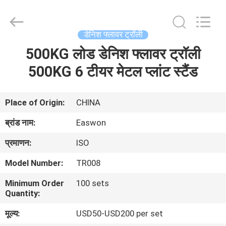
Ruixiang
Import
&
Export
Co.,
डेनिश फ्लावर ट्रॉली
Ltd..
All
500KG लोड डेनिश फ्लावर ट्रॉली
घर
Rights
Reserved.
500KG 6 टीयर मेटल प्लांट स्टैंड
उत्पादों
Place of Origin:
CHINA
हमारे
ब्रांड नाम:
Easwon
बारे
प्रमाणन:
ISO
में
Model Number:
TR008
Minimum Order
100 sets
कारखाना
Quantity:
भ्रमण
मूल्य:
USD50-USD200 per set