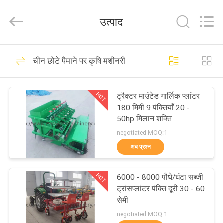
Ruixiang
Import
&
उत्पाद
Export
Co.,
Ltd..
All
घर
Rights
48
Reserved.
चीन छोटे पैमाने पर कृषि मशीनरी
वुडवर्किंग बैंड सॉ मशीन
उत्पादों
HOT
ट्रैक्टर माउंटेड गार्लिक प्लांटर
180 मिमी 9 पंक्तियाँ 20 -
हमारे
50hp मिलान शक्ति
बारे
negotiated MOQ:1
अब प्रश्न
में
29
HOT
6000 - 8000 पौधे/घंटा सब्जी
कारखाना
वुडवर्किंग थिकनेस मशीन
ट्रांसप्लांटर पंक्ति दूरी 30 - 60
भ्रमण
सेमी
negotiated MOQ:1