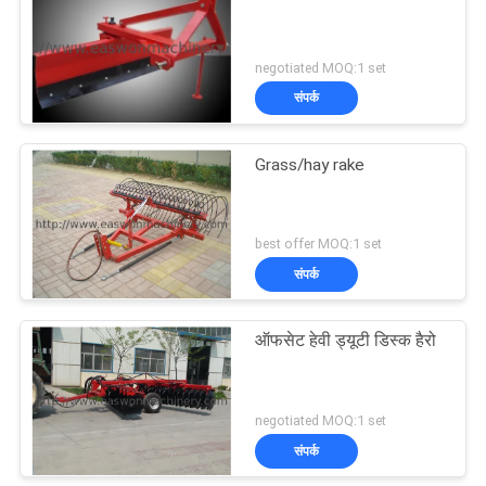
8
negotiated MOQ:1 set
संपर्क
वुडवर्किंग खराद मशीन
Grass/hay rake
best offer MOQ:1 set
संपर्क
10
ऑफसेट हेवी ड्यूटी डिस्क हैरो
वुडवर्किंग स्प्रे बूथ
negotiated MOQ:1 set
संपर्क