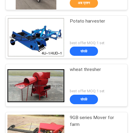
अब प्रश्न
गुणवत्ता
नियंत्रण
Potato harvester
20
संपर्क
वुडवर्किंग एज बैंडिंग मशीन
best offer MOQ:1 set
करें
संपर्क
समाचार
wheat thresher
एक
29
best offer MOQ:1 set
उद्धरण
संपर्क
की
वुडवर्किंग मिलिंग मशीन
विनती
9GB series Mover for
farm
करे