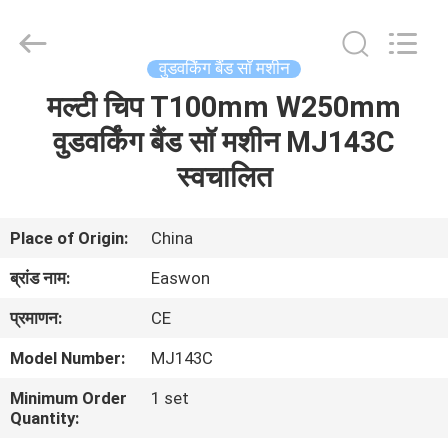
Ruixiang
Import
&
Export
Co.,
वुडवर्किंग बैंड सॉ मशीन
Ltd..
All
मल्टी चिप T100mm W250mm
घर
Rights
Reserved.
वुडवर्किंग बैंड सॉ मशीन MJ143C
उत्पादों
स्वचालित
हमारे
Place of Origin:
China
बारे
ब्रांड नाम:
Easwon
में
प्रमाणन:
CE
Model Number:
MJ143C
कारखाना
Minimum Order
1 set
भ्रमण
Quantity: