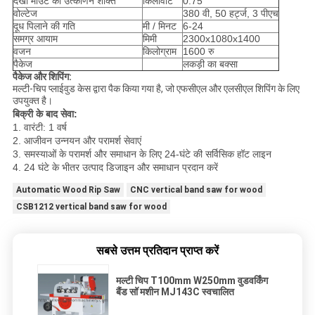
देखा माउंट की उत्कीर्णन शक्ति
किलोवाट
0.75
वोल्टेज
380 वी, 50 हर्ट्ज, 3 पीएच
दूध पिलाने की गति
मी / मिनट
6-24
समग्र आयाम
मिमी
2300x1080x1400
वजन
किलोग्राम
1600 रु
पैकेज
लकड़ी का बक्सा
पैकेज और शिपिंग:
मल्टी-चिप प्लाईवुड केस द्वारा पैक किया गया है, जो एफसीएल और एलसीएल शिपिंग के लिए
उपयुक्त है।
बिक्री के बाद सेवा:
1. वारंटी: 1 वर्ष
2. आजीवन उन्नयन और परामर्श सेवाएं
3. समस्याओं के परामर्श और समाधान के लिए 24-घंटे की सर्विसिक हॉट लाइन
4. 24 घंटे के भीतर उत्पाद डिजाइन और समाधान प्रदान करें
Automatic Wood Rip Saw
CNC vertical band saw for wood
CSB1212 vertical band saw for wood
सबसे उत्तम प्रतिदान प्राप्त करें
मल्टी चिप T100mm W250mm वुडवर्किंग
बैंड सॉ मशीन MJ143C स्वचालित