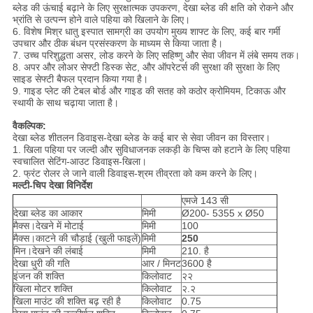
ब्लेड की ऊंचाई बढ़ाने के लिए सुरक्षात्मक उपकरण, देखा ब्लेड की क्षति को रोकने और
भ्रांति से उत्पन्न होने वाले पहिया को खिलाने के लिए।
6. विशेष मिश्र धातु इस्पात सामग्री का उपयोग मुख्य शाफ्ट के लिए, कई बार गर्मी
उपचार और ठीक बंधन प्रसंस्करण के माध्यम से किया जाता है।
7. उच्च परिशुद्धता असर, लोड करने के लिए सहिष्णु और सेवा जीवन में लंबे समय तक।
8. अपर और लोअर सेफ्टी डिस्क सेट, और ऑपरेटर्स की सुरक्षा की सुरक्षा के लिए
साइड सेफ्टी बैफल प्रदान किया गया है।
9. गाइड प्लेट की टेबल बोर्ड और गाइड की सतह को कठोर क्रोमियम, टिकाऊ और
स्थायी के साथ चढ़ाया जाता है।
वैकल्पिक:
देखा ब्लेड शीतलन डिवाइस-देखा ब्लेड के कई बार से सेवा जीवन का विस्तार।
1. खिला पहिया पर जल्दी और सुविधाजनक लकड़ी के चिप्स को हटाने के लिए पहिया
स्वचालित सेटिंग-आउट डिवाइस-खिला।
2. फ्रंट रोलर ले जाने वाली डिवाइस-श्रम तीव्रता को कम करने के लिए।
मल्टी-चिप देखा विनिर्देश
एमजे 143 सी
देखा ब्लेड का आकार
मिमी
Ø200- 5355 x Ø50
मैक्स।देखने में मोटाई
मिमी
100
मैक्स।काटने की चौड़ाई (खुली फाइलें)
मिमी
250
मिन।देखने की लंबाई
मिमी
210. है
देखा धुरी की गति
आर / मिनट
3600 है
इंजन की शक्ति
किलोवाट
२२
खिला मोटर शक्ति
किलोवाट
२.२
खिला माउंट की शक्ति बढ़ रही है
किलोवाट
0.75