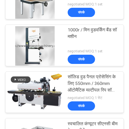
negotiated MOQ:1 set
संपर्क
1000r / मिन वुडवर्किंग बैंड सॉ
मशीन
negotiated MOQ:1 set
संपर्क
सॉलिड वुड पैनल प्रोसेसिंग के
लिए 550mm / 360mm
ऑटोमैटिक मल्टीपल रिप सॉ
मशीन
negotiated MOQ:1 सेट
संपर्क
स्वचालित कंप्यूटर सीएनसी बीम