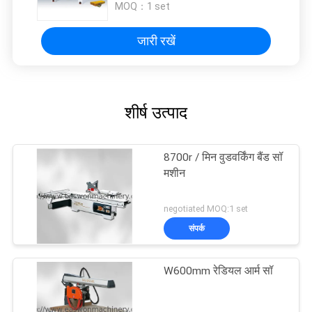
MOQ：
1 set
जारी रखें
शीर्ष उत्पाद
8700r / मिन वुडवर्किंग बैंड सॉ
मशीन
negotiated MOQ:1 set
संपर्क
W600mm रेडियल आर्म सॉ