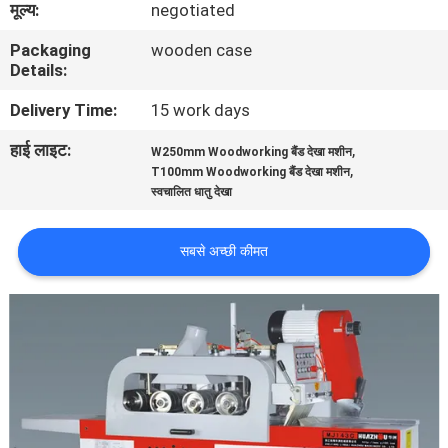
मूल्य:
negotiated
गुणवत्ता
Packaging
wooden case
नियंत्रण
Details:
Delivery Time:
15 work days
संपर्क
हाई लाइट:
,
करें
W250mm Woodworking बैंड देखा मशीन
,
T100mm Woodworking बैंड देखा मशीन
स्वचालित धातु देखा
समाचार
सबसे अच्छी कीमत
एक
उद्धरण
की
विनती
करे