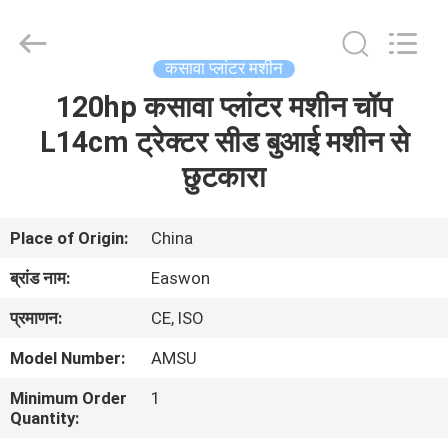
Ruixiang
Import
&
Export
Co.,
कसावा प्लांटर मशीन
Ltd..
All
120hp कसावा प्लांटर मशीन चॉप
घर
Rights
Reserved.
L14cm ट्रेक्टर सीड बुआई मशीन से
उत्पादों
छुटकारा
हमारे
Place of Origin:
China
बारे
ब्रांड नाम:
Easwon
में
प्रमाणन:
CE, ISO
Model Number:
AMSU
कारखाना
Minimum Order
1
भ्रमण
Quantity: