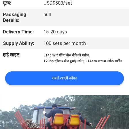
मूल्य:
USD9500/set
गुणवत्ता
Packaging
null
नियंत्रण
Details:
Delivery Time:
15-20 days
संपर्क
Supply Ability:
100 sets per month
करें
हाई लाइट:
,
L14cm दो पंक्ति बीज बोने की मशीन
,
120hp ट्रैक्टर बीज बुवाई मशीन
L14cm कसावा प्लांटर मशीन
समाचार
सबसे अच्छी कीमत
एक
उद्धरण
की
विनती
करे