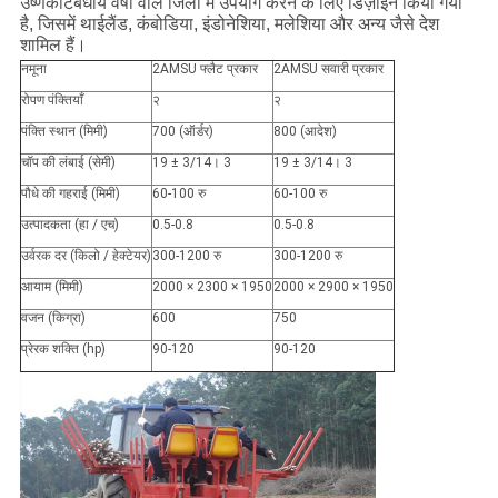
उष्णकटिबंधीय वर्षा वाले जिलों में उपयोग करने के लिए डिज़ाइन किया गया
है, जिसमें थाईलैंड, कंबोडिया, इंडोनेशिया, मलेशिया और अन्य जैसे देश
शामिल हैं।
नमूना
2AMSU फ्लैट प्रकार
2AMSU सवारी प्रकार
रोपण पंक्तियाँ
२
२
पंक्ति स्थान (मिमी)
700 (ऑर्डर)
800 (आदेश)
चॉप की लंबाई (सेमी)
19 ± 3/14। 3
19 ± 3/14। 3
पौधे की गहराई (मिमी)
60-100 रु
60-100 रु
उत्पादकता (हा / एच)
0.5-0.8
0.5-0.8
उर्वरक दर (किलो / हेक्टेयर)
300-1200 रु
300-1200 रु
आयाम (मिमी)
2000 × 2300 × 1950
2000 × 2900 × 1950
वजन (किग्रा)
600
750
प्रेरक शक्ति (hp)
90-120
90-120