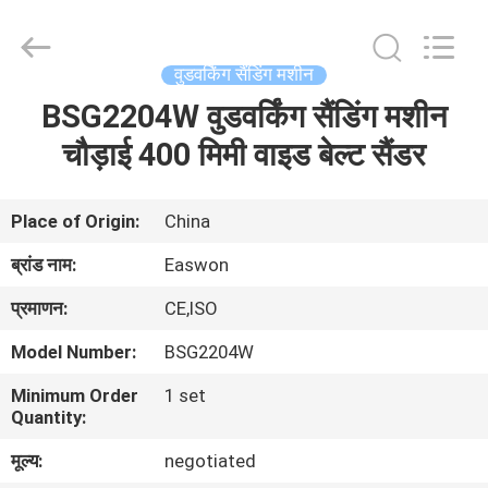
Ruixiang
Import
&
Export
Co.,
वुडवर्किंग सैंडिंग मशीन
Ltd..
All
BSG2204W वुडवर्किंग सैंडिंग मशीन
घर
Rights
Reserved.
चौड़ाई 400 मिमी वाइड बेल्ट सैंडर
उत्पादों
Place of Origin:
China
हमारे
ब्रांड नाम:
Easwon
बारे
प्रमाणन:
CE,ISO
में
Model Number:
BSG2204W
Minimum Order
1 set
कारखाना
Quantity:
भ्रमण
मूल्य:
negotiated