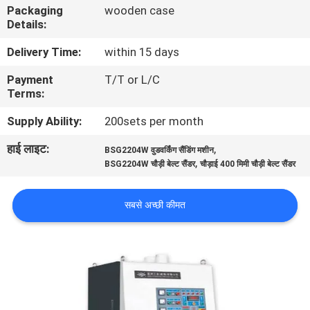
Packaging
wooden case
गुणवत्ता
Details:
नियंत्रण
Delivery Time:
within 15 days
Payment
T/T or L/C
संपर्क
Terms:
करें
Supply Ability:
200sets per month
हाई लाइट:
,
समाचार
BSG2204W वुडवर्किंग सैंडिंग मशीन
,
BSG2204W चौड़ी बेल्ट सैंडर
चौड़ाई 400 मिमी चौड़ी बेल्ट सैंडर
एक
सबसे अच्छी कीमत
उद्धरण
की
विनती
करे