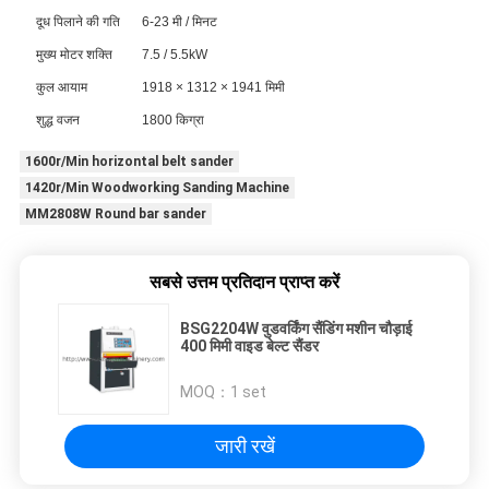
दूध पिलाने की गति
6-23 मी / मिनट
मुख्य मोटर शक्ति
7.5 / 5.5kW
कुल आयाम
1918 × 1312 × 1941 मिमी
शुद्ध वजन
1800 किग्रा
1600r/Min horizontal belt sander
1420r/Min Woodworking Sanding Machine
MM2808W Round bar sander
सबसे उत्तम प्रतिदान प्राप्त करें
BSG2204W वुडवर्किंग सैंडिंग मशीन चौड़ाई
400 मिमी वाइड बेल्ट सैंडर
MOQ：
1 set
जारी रखें