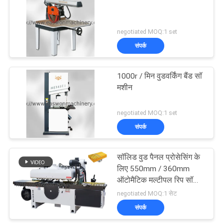
negotiated MOQ:1 set
संपर्क
1000r / मिन वुडवर्किंग बैंड सॉ
मशीन
negotiated MOQ:1 set
संपर्क
सॉलिड वुड पैनल प्रोसेसिंग के
लिए 550mm / 360mm
ऑटोमैटिक मल्टीपल रिप सॉ
मशीन
negotiated MOQ:1 सेट
संपर्क