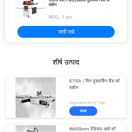
380V कटिंग W220mm वुडवर्किंग बैंड सॉ
मशीन
MOQ：
1 set
जारी रखें
शीर्ष उत्पाद
8700r / मिन वुडवर्किंग बैंड सॉ
मशीन
negotiated MOQ:1 set
संपर्क
W600mm रेडियल आर्म सॉ