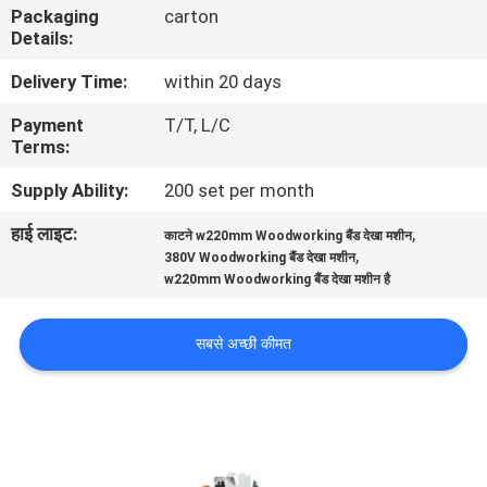
Packaging
carton
गुणवत्ता
Details:
नियंत्रण
Delivery Time:
within 20 days
Payment
T/T, L/C
संपर्क
Terms:
करें
Supply Ability:
200 set per month
हाई लाइट:
,
समाचार
काटने w220mm Woodworking बैंड देखा मशीन
,
380V Woodworking बैंड देखा मशीन
w220mm Woodworking बैंड देखा मशीन है
एक
उद्धरण
सबसे अच्छी कीमत
की
विनती
करे