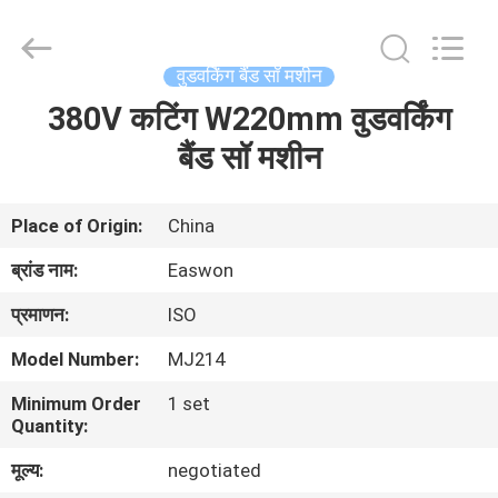
Ruixiang
Import
&
Export
Co.,
वुडवर्किंग बैंड सॉ मशीन
Ltd..
All
380V कटिंग W220mm वुडवर्किंग
घर
Rights
Reserved.
बैंड सॉ मशीन
उत्पादों
Place of Origin:
China
हमारे
ब्रांड नाम:
Easwon
बारे
प्रमाणन:
ISO
में
Model Number:
MJ214
Minimum Order
1 set
कारखाना
Quantity:
भ्रमण
मूल्य:
negotiated