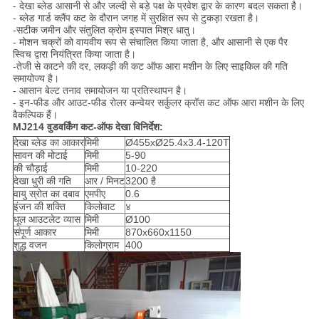
- देखा ब्लेड आसानी से और जल्दी से बड़े पक्ष के प्रवेश द्वार के कारण बदल सकता है।
-
ब्लेड गार्ड क्लैंप कट के दौरान जगह में सुरक्षित रूप से टुकड़ा रखता है।
-
सटीक जमीन और संतुलित क्रोम इस्पात मिश्र धातु।
-
मोशन चक्रों को वायवीय रूप से संचालित किया जाता है, और आसानी से एक पैर
स्विच द्वारा नियंत्रित किया जाता है।
-
तेजी से काटने की दर, लकड़ी की कट ऑफ आरा मशीन के लिए साइकिल की गति
समायोज्य है।
- आसान बेल्ट तनाव समायोजन या प्रतिस्थापन है।
- इन-फीड और आउट-फीड रोलर कन्वेयर सर्कुलर क्रॉस कट ऑफ आरा मशीन के लिए
वैकल्पिक हैं।
MJ214 वुडवर्किंग कट-ऑफ देखा विनिर्देश:
देखा ब्लेड का आकार
मिमी
Ø455xØ25.4x3.4-120T
सावन की मोटाई
मिमी
5-90
की चौड़ाई
मिमी
10-220
देखा धुरी की गति
आर / मिनट
3200 है
वायु स्रोत का दबाव
एमपीए
0.6
इंजन की शक्ति
किलोवाट
४
धूल आउटलेट व्यास
मिमी
Ø100
संपूर्ण आकार
मिमी
870x660x1150
शुद्ध वजन
किलोग्राम
400