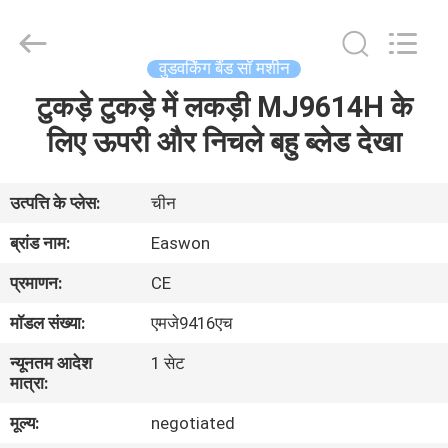
Ruixiang
Import
&
Export
Co.,
वुडवर्किंग बैंड सॉ मशीन
Ltd..
All
टुकड़े टुकड़े में लकड़ी MJ9614H के
घर
Rights
Reserved.
लिए ऊपरी और निचले बहु ब्लेड देखा
उत्पादों
उत्पत्ति के प्लेस:
चीन
हमारे
ब्रांड नाम:
Easwon
बारे
प्रमाणन:
CE
में
मॉडल संख्या:
एमजे9416एच
न्यूनतम आदेश
1 सेट
कारखाना
मात्रा:
भ्रमण
मूल्य:
negotiated