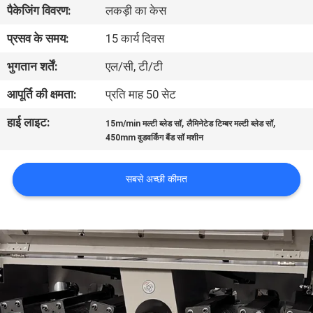
पैकेजिंग विवरण:
लकड़ी का केस
गुणवत्ता
नियंत्रण
प्रसव के समय:
15 कार्य दिवस
भुगतान शर्तें:
एल/सी, टी/टी
संपर्क
आपूर्ति की क्षमता:
प्रति माह 50 सेट
करें
हाई लाइट:
,
,
15m/min मल्टी ब्लेड सॉ
लैमिनेटेड टिम्बर मल्टी ब्लेड सॉ
450mm वुडवर्किंग बैंड सॉ मशीन
समाचार
सबसे अच्छी कीमत
एक
उद्धरण
की
विनती
करे