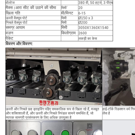
वोल्टेज
380 वी, 50 हर्ट्ज, 3 पीएच
मैक्स।आरा सीट की उठाने की सीमा
मिमी`
20
खिला गति
मी/मिनट
6-15
ऊपरी वैक्यूम पोर्ट
मिमी
Ø150 x 3
निचले वैक्यूम पोर्ट
मिमी
Ø200
समग्र आयाम
मिमी
3050X1360X1540
वज़न
किलोग्राम
2600
पैकेट
लकड़ी का केस
विवरण और विवरण:
ऊपरी और निचले छह ड्राइविंग पहिए समकालिक रूप से खिला रहे हैं, मजबूत
हाई-टॉर्क रिडक्शन वर्म गि
और शक्तिशाली हैं, और ऊपरी और निचले स्पिंडल सामने समर्थित हैं, जो
लैस है
व्यापक सामग्री प्रसंस्करण के लिए अधिक उपयुक्त है