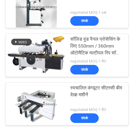
negotiated MOQ:1 set
संपर्क
सॉलिड वुड पैनल प्रोसेसिंग के
लिए 550mm / 360mm
ऑटोमैटिक मल्टीपल रिप सॉ
मशीन
negotiated MOQ:1 सेट
संपर्क
स्वचालित कंप्यूटर सीएनसी बीम
देखा मशीनें
negotiated MOQ:1 सेट
संपर्क