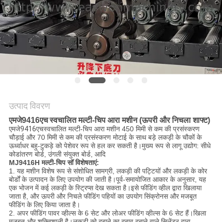
साइटमैप
PRIVACY
POLICY
उत्पाद विवरण
एमजे9416एच
स्वचालित मल्टी-चिप आरा मशीन (ऊपरी और निचला शाफ्ट)
एमजे9416एच
स्वचालित मल्टी-चिप आरा मशीन 450 मिमी से कम की प्रसंस्करण
चौड़ाई और 70 मिमी से कम की प्रसंस्करण मोटाई के साथ बड़े लकड़ी के चौकों के
ऊर्ध्वाधर बहु-टुकड़े को पेशेवर रूप से हल कर सकती है।मुख्य रूप से लागू उद्योग: सीधे
कोडांतरण बोर्ड, उंगली संयुक्त बोर्ड, आदि
MJ9416H मल्टी-चिप सॉ विशेषताएं:
1. यह मशीन विशेष रूप से संशोधित सामग्री, लकड़ी की पट्टियों और लकड़ी के कोर
बोर्डों के उत्पादन के लिए उपयोग की जाती है।पूर्व-समायोजित आकार के अनुसार, यह
एक भोजन में कई लकड़ी के स्ट्रिप्स देख सकता है।इसे फीडिंग व्हील द्वारा खिलाया
जाता है, और ऊपरी और निचले फीडिंग पहियों का उपयोग सिंक्रोनस और मजबूत
फीडिंग के लिए किया जाता है।
2. अपर फीडिंग पावर व्हील्स के 6 सेट और लोअर फीडिंग व्हील्स के 6 सेट हैं।खिला
मजबूत और शक्तिशाली है।लकड़ी को दबाने का दबाव दबाने वाले सिलेंडर द्वारा