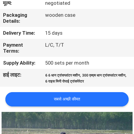
मूल्य:
negotiated
गुणवत्ता
Packaging
wooden case
नियंत्रण
Details:
Delivery Time:
15 days
संपर्क
Payment
L/C, T/T
करें
Terms:
Supply Ability:
500 sets per month
समाचार
हाई लाइट:
,
,
6 6 धान ट्रांसप्लांटर मशीन
300 एमएम धान ट्रांसप्लांटर मशीन
6 राइस मिनी रोपाई ट्रांसपेरेटर
एक
उद्धरण
सबसे अच्छी कीमत
की
विनती
करे