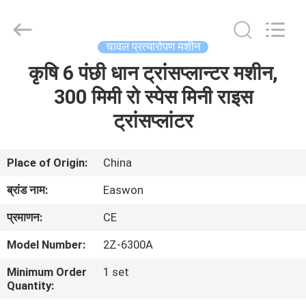
Ruixiang
Import
&
Export
Co.,
चावल प्रत्यारोपण मशीन
Ltd..
All
कृषि 6 पंछी धान ट्रांसप्लान्टर मशीन,
घर
Rights
Reserved.
300 मिमी रो स्पेस मिनी राइस
उत्पादों
ट्रांसप्लांटर
हमारे
Place of Origin:
China
बारे
ब्रांड नाम:
Easwon
में
प्रमाणन:
CE
Model Number:
2Z-6300A
कारखाना
Minimum Order
1 set
भ्रमण
Quantity: