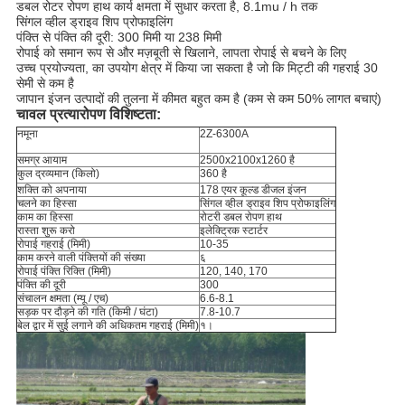
डबल रोटर रोपण हाथ कार्य क्षमता में सुधार करता है, 8.1mu / h तक
सिंगल व्हील ड्राइव शिप प्रोफाइलिंग
पंक्ति से पंक्ति की दूरी: 300 मिमी या 238 मिमी
रोपाई को समान रूप से और मज़बूती से खिलाने, लापता रोपाई से बचने के लिए
उच्च प्रयोज्यता, का उपयोग क्षेत्र में किया जा सकता है जो कि मिट्टी की गहराई 30
सेमी से कम है
जापान इंजन उत्पादों की तुलना में कीमत बहुत कम है (कम से कम 50% लागत बचाएं)
चावल प्रत्यारोपण विशिष्टता:
नमूना
2Z-6300A
समग्र आयाम
2500x2100x1260 है
कुल द्रव्यमान (किलो)
360 है
शक्ति को अपनाया
178 एयर कूल्ड डीजल इंजन
चलने का हिस्सा
सिंगल व्हील ड्राइव शिप प्रोफाइलिंग
काम का हिस्सा
रोटरी डबल रोपण हाथ
रास्ता शुरू करो
इलेक्ट्रिक स्टार्टर
रोपाई गहराई (मिमी)
10-35
काम करने वाली पंक्तियों की संख्या
६
रोपाई पंक्ति रिक्ति (मिमी)
120, 140, 170
पंक्ति की दूरी
300
संचालन क्षमता (म्यू / एच)
6.6-8.1
सड़क पर दौड़ने की गति (किमी / घंटा)
7.8-10.7
बेल द्वार में सुई लगाने की अधिकतम गहराई (मिमी)
१।