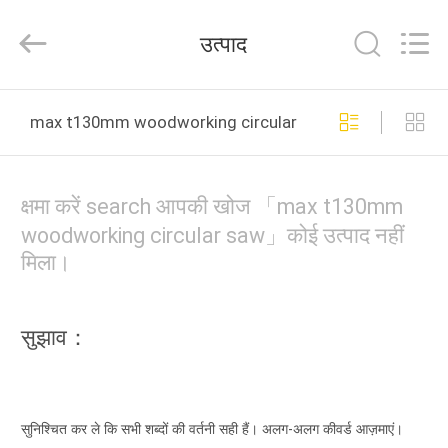
Ruixiang
Import
&
उत्पाद
Export
Co.,
Ltd..
All
घर
Rights
Reserved.
max t130mm woodworking circular saw ऑनलाइन निर्माण
उत्पादों
क्षमा करें search आपकी खोज 「max t130mm
हमारे
woodworking circular saw」कोई उत्पाद नहीं
मिला।
बारे
में
सुझाव：
कारखाना
भ्रमण
सुनिश्चित कर ले कि सभी शब्दों की वर्तनी सही हैं। अलग-अलग कीवर्ड आज़माएं।